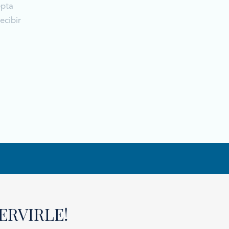
epta
ecibir
ERVIRLE!