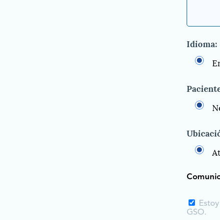
Idioma:
E
Paciente
N
Ubicaci
A
Comunic
Estoy
GSO.