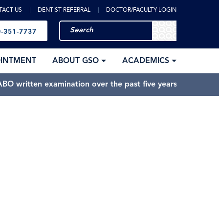
TACT US
DENTIST REFERRAL
DOCTOR/FACULTY LOGIN
-351-7737
OINTMENT
ABOUT GSO
ACADEMICS
BO written examination over the past five years.