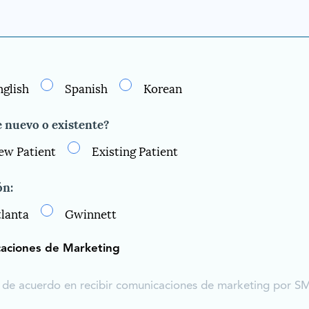
nglish
Spanish
Korean
 nuevo o existente?
ew Patient
Existing Patient
ón:
tlanta
Gwinnett
aciones de Marketing
 de acuerdo en recibir comunicaciones de marketing por S