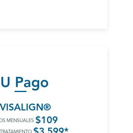
SU Pago
NVISALIGN®
$109
OS MENSUALES
$3,599*
 TRATAMIENTO