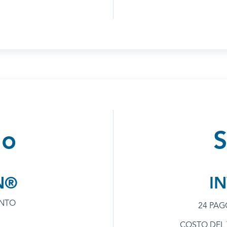
go
N®
I
ENTO
24 PAG
COSTO DEL