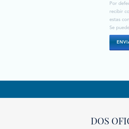
Por defec
recibir 
estas com
Se pueden
DOS OFI