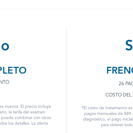
go
PLETO
FREN
ENTO
26 PA
COSTO DEL
es nuevos. El precio incluye
*El costo de tratamiento e
to, la tarifa del examen
pagos mensuales de $89 o 
e puede combinar con otros
diagnóstico, el pago inici
os los detalles. La oferta
para obtener todos